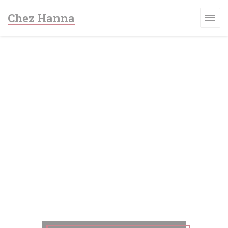
Πίνακας διαχείρισης "Μπισκότων" (Cookies)
Chez Hanna