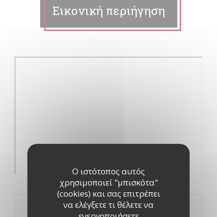
Εικονική περιήγηση
Ο ιστότοπος αυτός
χρησιμοποιεί "μπισκότα"
(cookies) και σας επιτρέπει
να ελέγξετε τι θέλετε να
Κράτηση
ενεργοποιήσετε