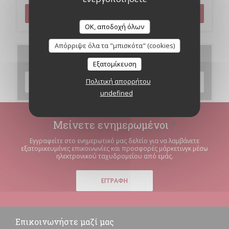
ΚΆΝΤΕ ΚΡΆΤΗΣΗ ΤΡΑΠΕΖΙΟΎ
OK, αποδοχή όλων
Απόρριψε όλα τα "μπισκότα" (cookies)
Μενού
Εξατομίκευση
Πολιτική απορρήτου
ΑΝΑΚΑΛΎΨΤΕ ΤΟ ΜΕΝΟΎ ΜΑΣ
undefined
Μείνετε ενημερωμένοι
*
Εγγραφείτε στο ενημερωτικό μας δελτίο για να λαμβάνετε
εξατομικευμένες επικοινωνίες και προσφορές μάρκετινγκ μέσω
ηλεκτρονικού ταχυδρομείου από εμάς.
ΕΓΓΡΑΦΉ
Επικοινωνήστε μαζί μας