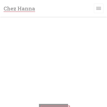
Πίνακας διαχείρισης "Μπισκότων" (Cookies)
Chez Hanna