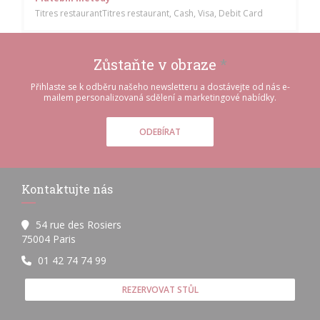
Titres restaurantTitres restaurant, Cash, Visa, Debit Card
Zůstaňte v obraze
*
Přihlaste se k odběru našeho newsletteru a dostávejte od nás e-
mailem personalizovaná sdělení a marketingové nabídky.
ODEBÍRAT
Kontaktujte nás
54 rue des Rosiers
((otevře se v novém okně))
75004 Paris
01 42 74 74 99
REZERVOVAT STŮL