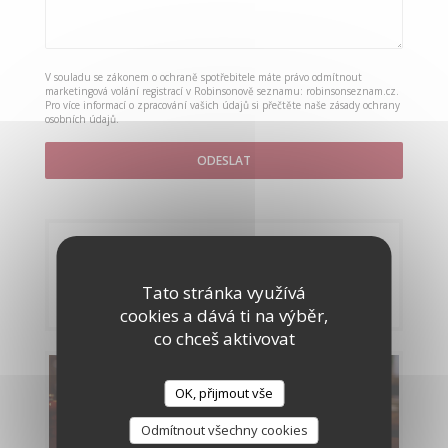
V souladu se zákonem o ochraně spotřebitele máte právo odmítnout
marketingová volání registrací v Robinsonově seznamu:
robinsonseznam.cz
.
Pro více informací o zpracování vašich údajů si přečtěte naše
zásady ochrany
osobních údajů
.
Rezervace
Tato stránka využívá
REZERVOVAT STŮL
cookies a dává ti na výběr,
co chceš aktivovat
Menu
OK, přijmout vše
OBJEVTE NAŠE MENU
Odmítnout všechny cookies