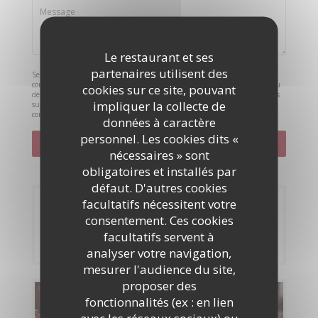
Le restaurant et ses
partenaires utilisent des
Selon l'article L.223-2 du code de la consommation, il est rappelé que le
consommateur peut user de son droit à s'inscrire sur la liste d'opposition au
cookies sur ce site, pouvant
démarchage téléphonique Bloctel :
bloctel.gouv.fr
. Pour plus d'informations
impliquer la collecte de
sur le traitement de vos données, consultez notre
politique de
confidentialité
.
données à caractère
personnel. Les cookies dits «
nécessaires » sont
obligatoires et installés par
défaut. D'autres cookies
facultatifs nécessitent votre
Réservation
consentement. Ces cookies
facultatifs servent à
RÉSERVER
analyser votre navigation,
mesurer l'audience du site,
proposer des
Cartes & Menus
fonctionnalités (ex : en lien
avec les réseaux sociaux) ou