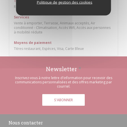
Type de restaurant
Politique de gestion des cookies
Restaurant Traditionnel
Services
Vente à emporter, Terrasse, Animaux acceptés, Air
conditionné - Climatisation, Accès Wifi, Accès aux personnes
à mobilité réduite
Moyens de paiement
Titres restaurant, Espèces, Visa, Carte Bleue
Newsletter
*
Inscrivez-vous à notre lettre d'information pour recevoir des
communications personnalisées et des offres marketing par
courriel.
S'ABONNER
Nous contacter