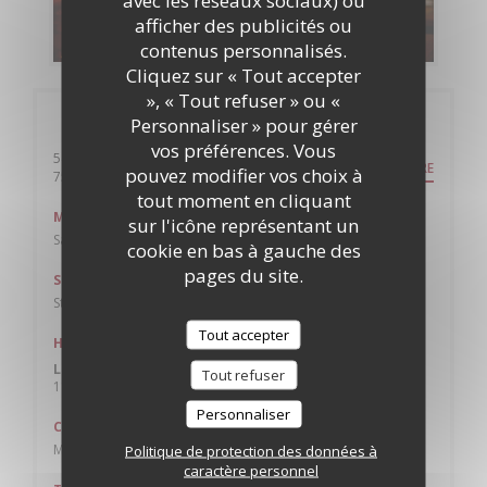
afficher des publicités ou
DÉCOUVRIR NOTRE CARTE
contenus personnalisés.
Cliquez sur « Tout accepter
», « Tout refuser » ou «
Infos pratiques
Personnaliser » pour gérer
vos préférences. Vous
54 rue des Rosiers
ITINÉRAIRE
pouvez modifier vos choix à
((ouvre une nouvelle fenêtre))
75004 Paris
tout moment en cliquant
Métro
sur l'icône représentant un
Saint-Paul
cookie en bas à gauche des
pages du site.
Station de vélos
Station n° 4013 50 RUE VIEILLE DU TEMPLE
Tout accepter
Horaires
Lun
-
Dim
Tout refuser
11h30 - 00h00
Personnaliser
Cuisine
Marocaine, Israélienne, Cacher
Politique de protection des données à
caractère personnel