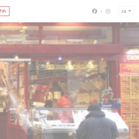
予約
JA
Facebook ((新
Instagra