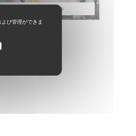
メニューを発見する
および管理ができま