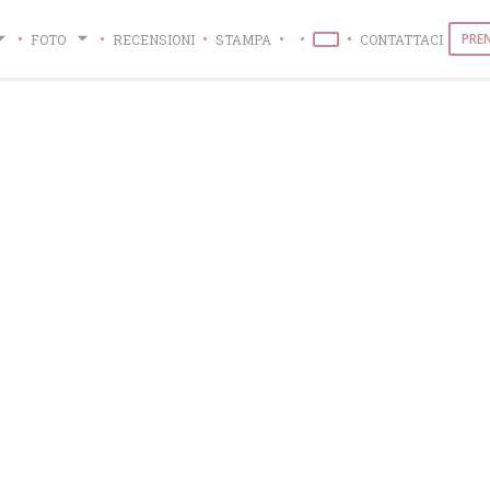
PRE
FOTO
RECENSIONI
STAMPA
CONTATTACI
((APRE UNA NUOVA FINE
((APRE UNA NUOVA FINESTRA