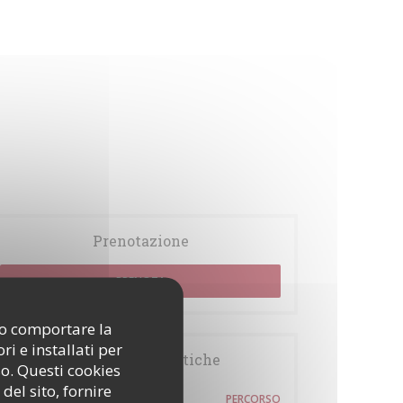
Prenotazione
PRENOTA
ono comportare la
i e installati per
Informazioni pratiche
so. Questi cookies
del sito, fornire
54 rue des Rosiers
PERCORSO