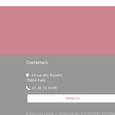
Contattaci
54 rue des Rosiers
((apre una nuova finestra))
75004 Paris
01 42 74 74 99
PRENOTA
© 2026 CHEZ HANNA — CREAZIONE DEL SITO INTERNET RISTOR