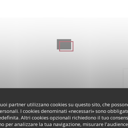
i suoi partner utilizzano cookies su questo sito, che poss
personali. I cookies denominati «necessari» sono obbligator
efinita. Altri cookies opzionali richiedono il tuo consen
o per analizzare la tua navigazione, misurare l'audience 