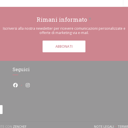
Rimani informato
*
Iscriversi alla nostra newsletter per ricevere comunicazioni personalizzate e
offerte di marketing via e-mail.
ABBONATI
Seguici
Facebook ((apre una nuova finestra))
Instagram ((apre una nuova finestra))
((APRE UNA NUOVA FINESTRA))
ANTE CON
ZENCHEF
NOTE LEGALI
TERMIN