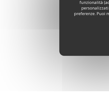
funzionalità (a
personalizzati.
preferenze. Puoi m