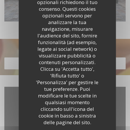
opzionali richiedono il tuo
consenso. Questi cookies
opzionali servono per
analizzare la tua
navigazione, misurare
l'audience del sito, fornire
funzionalità (ad esempio,
Scopri la nostra carta
legate ai social network) o
visualizzare pubblicità o
contenuti personalizzati.
SCOPRI LA NOSTRA CARTA
Clicca su 'Accetta tutto',
'Rifiuta tutto' o
'Personalizza' per gestire le
tue preferenze. Puoi
modificare le tue scelte in
qualsiasi momento
cliccando sull'icona del
cookie in basso a sinistra
delle pagine del sito.