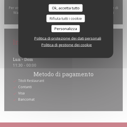
Ok, accetta tutto
Per visualizzare la mappa interattiva Waze, devi accettare i cookie di
Waze Map (Google). Questi cookie possono raccogliere dati di
Rifiuta tutti i cookie
navigazione e localizzazione.
Consenti
Personalizza
Politica di protezione dei dati personali
Informazioni pratiche
Politica di gestione dei cookie
Orari
Lun
-
Dom
11:30 - 00:00
Metodo di pagamento
Titoli Restaurant
Contanti
Visa
Bancomat