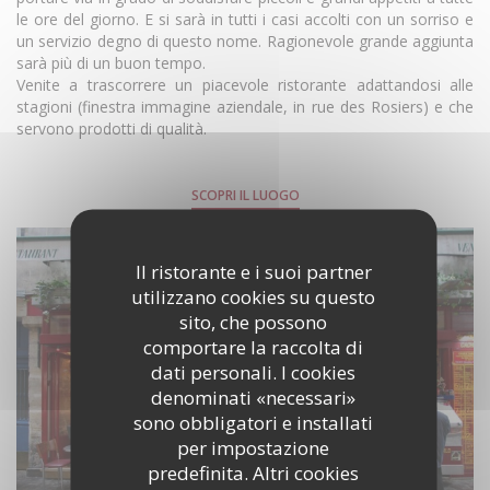
le ore del giorno. E si sarà in tutti i casi accolti con un sorriso e
un servizio degno di questo nome. Ragionevole grande aggiunta
sarà più di un buon tempo.
Venite a trascorrere un piacevole ristorante adattandosi alle
stagioni (finestra immagine aziendale, in rue des Rosiers) e che
servono prodotti di qualità.
SCOPRI IL LUOGO
Il ristorante e i suoi partner
utilizzano cookies su questo
sito, che possono
comportare la raccolta di
dati personali. I cookies
denominati «necessari»
sono obbligatori e installati
per impostazione
predefinita. Altri cookies