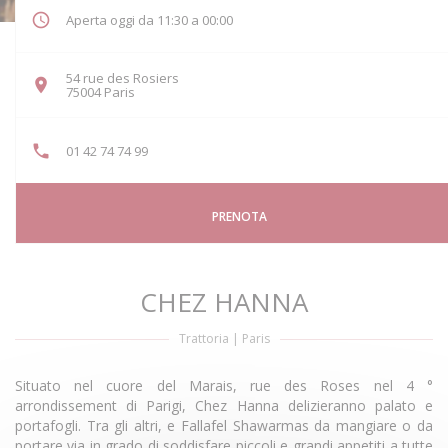
Aperta oggi da 11:30 a 00:00
54 rue des Rosiers
((apre una nuova finestra))
75004 Paris
01 42 74 74 99
PRENOTA
CHEZ HANNA
Trattoria
|
Paris
Situato nel cuore del Marais, rue des Roses nel 4 °
arrondissement di Parigi, Chez Hanna delizieranno palato e
portafogli. Tra gli altri, e Fallafel Shawarmas da mangiare o da
portare via in grado di soddisfare piccoli e grandi appetiti a tutte