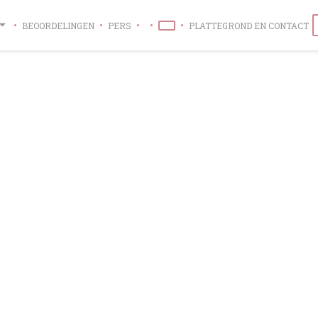
BEOORDELINGEN
PERS
PLATTEGROND EN CONTACT
((OPENT IN EEN NIEUW VENSTER))
((OPENT IN EEN NIEUW VENSTER))