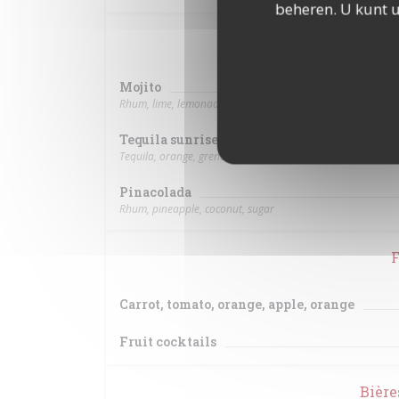
beheren. U kunt 
Ou
Mojito
Rhum, lime, lemonade, mint
Tequila sunrise
Tequila, orange, grenadine
Pinacolada
Rhum, pineapple, coconut, sugar
F
Carrot, tomato, orange, apple, orange
Fruit cocktails
Bière