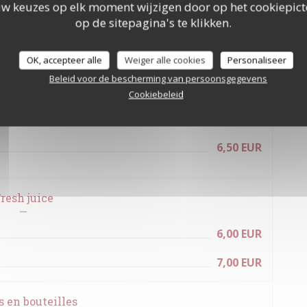
uw keuzes op elk moment wijzigen door op het cookiepic
op de sitepagina's te klikken.
r cocktails
OK, accepteer alle
Weiger alle cookies
Personaliseer
7,00 EUR
Beleid voor de bescherming van persoonsgegevens
Cookiebeleid
6,50 EUR
6,50 EUR
resh juice
6,00 EUR
7,00 EUR
s en bouteilles