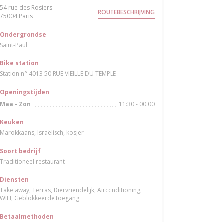
54 rue des Rosiers
ROUTEBESCHRIJVING
((opent in een nieuw venster))
75004 Paris
Ondergrondse
Saint-Paul
Bike station
Station n° 4013 50 RUE VIEILLE DU TEMPLE
Openingstijden
11:30 - 00:00
Maa
-
Zon
Keuken
Marokkaans, Israëlisch, kosjer
Soort bedrijf
Traditioneel restaurant
Diensten
Take away, Terras, Diervriendelijk, Airconditioning,
WIFI, Geblokkeerde toegang
Betaalmethoden