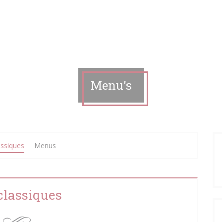
Menu's
assiques
Menus
classiques