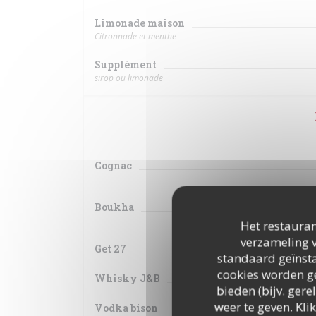
Limonade maison
Citronnade et menthe
Supplément
sirop ou limonade
Cognac
Boukha
Het restauran
verzameling v
Get 27
standaard geïnsta
cookies worden ge
Whisky J&B
bieden (bijv. ger
weer te geven. Klik
Vodka bison