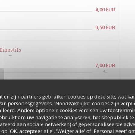
4,00 EUR
0,50 EUR
Digestifs
7,00 EUR
4cl
7,00 EUR
4cl
t en zijn partners gebruiken cookies op deze site, wat kan
7,00 EUR
an persoonsgegevens. 'Noodzakelijke' cookies zijn verpl
4cl
lleerd. Andere optionele cookies vereisen uw toestemmi
bruikt om uw navigatie te analyseren, het sitepubliek te 
7,00 EUR
elateerd aan sociale netwerken) of gepersonaliseerde adve
 op 'OK, accepteer alle', 'Weiger alle' of 'Personaliseer'
7,00 EUR