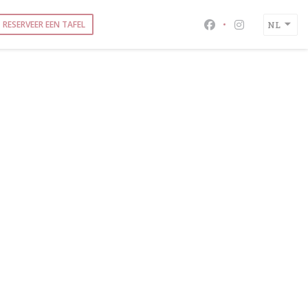
RESERVEER EEN TAFEL
NL
Facebook ((opent i
Instagram ((o