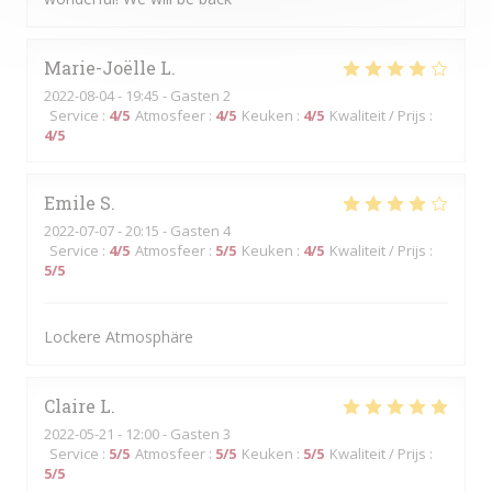
Marie-Joëlle
L
2022-08-04
- 19:45 - Gasten 2
Service
:
4
/5
Atmosfeer
:
4
/5
Keuken
:
4
/5
Kwaliteit / Prijs
:
4
/5
Emile
S
2022-07-07
- 20:15 - Gasten 4
Service
:
4
/5
Atmosfeer
:
5
/5
Keuken
:
4
/5
Kwaliteit / Prijs
:
5
/5
Lockere Atmosphäre
Claire
L
2022-05-21
- 12:00 - Gasten 3
Service
:
5
/5
Atmosfeer
:
5
/5
Keuken
:
5
/5
Kwaliteit / Prijs
:
5
/5