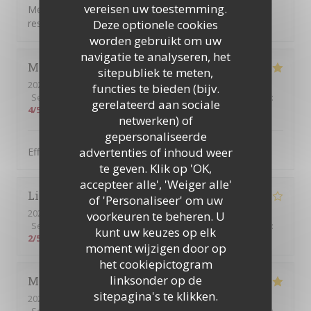
vereisen uw toestemming.
Merci pour l’accueil, vos plats exquis et généreux et le
Deze optionele cookies
respect de l’horaire ! Tout le groupe était très content.
worden gebruikt om uw
navigatie te analyseren, het
Marie-Francoise
G
sitepubliek te meten,
2022-12-01
- 12:30 - Gasten 3
functies te bieden (bijv.
Service
:
5
/5
Atmosfeer
:
4
/5
Keuken
:
4
/5
Kwaliteit / Prijs
:
gerelateerd aan sociale
4
/5
netwerken) of
gepersonaliseerde
advertenties of inhoud weer
Efficacité, professionnalisme et rapport qualité/prix
te geven. Klik op 'OK,
accepteer alle', 'Weiger alle'
Lisa
C
of 'Personaliseer' om uw
2022-11-04
- 21:15 - Gasten 6
voorkeuren te beheren. U
Service
:
4
/5
Atmosfeer
:
3
/5
Keuken
:
4
/5
Kwaliteit / Prijs
:
kunt uw keuzes op elk
2
/5
moment wijzigen door op
het cookiepictogram
linksonder op de
Marlys
B
sitepagina's te klikken.
2022-10-11
- 13:00 - Gasten 3