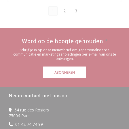
1
2
3
Word op de hoogte gehouden
*
Schrijf je in op onze nieuwsbrief om gepersonaliseerde
communicatie en marketingaanbiedingen per e-mail van ons te
ontvangen.
ABONNEREN
Neem contact met ons op
54 rue des Rosiers
((opent in een nieuw venster))
75004 Paris
01 42 74 74 99