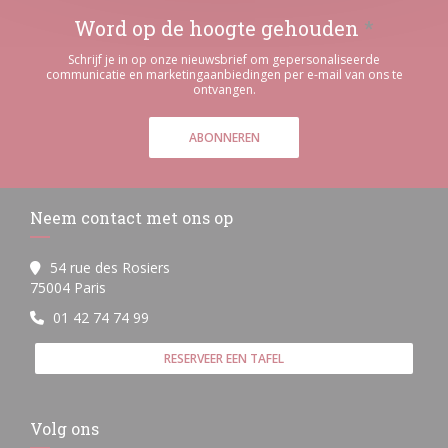
Word op de hoogte gehouden
*
Schrijf je in op onze nieuwsbrief om gepersonaliseerde
communicatie en marketingaanbiedingen per e-mail van ons te
ontvangen.
ABONNEREN
Neem contact met ons op
54 rue des Rosiers
((opent in een nieuw venster))
75004 Paris
01 42 74 74 99
RESERVEER EEN TAFEL
Volg ons