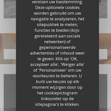
vereisen uw toestemming.
Deze optionele cookies
worden gebruikt om uw
navigatie te analyseren, het
sitepubliek te meten,
functies te bieden (bijv.
gerelateerd aan sociale
Ontdek ons menu
netwerken) of
gepersonaliseerde
advertenties of inhoud weer
ONTDEK ONS MENU
te geven. Klik op 'OK,
accepteer alle', 'Weiger alle'
of 'Personaliseer' om uw
voorkeuren te beheren. U
kunt uw keuzes op elk
moment wijzigen door op
het cookiepictogram
linksonder op de
sitepagina's te klikken.