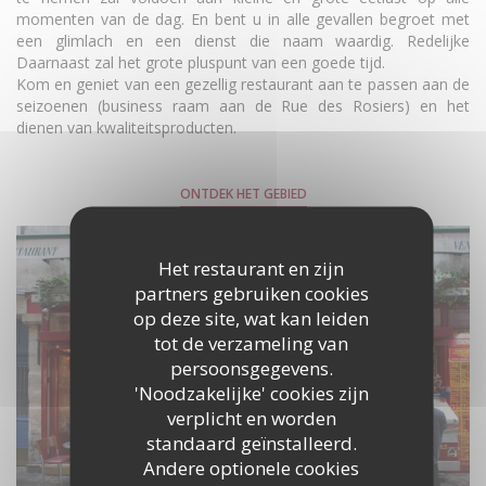
momenten van de dag. En bent u in alle gevallen begroet met
een glimlach en een dienst die naam waardig. Redelijke
Daarnaast zal het grote pluspunt van een goede tijd.
Kom en geniet van een gezellig restaurant aan te passen aan de
seizoenen (business raam aan de Rue des Rosiers) en het
dienen van kwaliteitsproducten.
ONTDEK HET GEBIED
Het restaurant en zijn
partners gebruiken cookies
op deze site, wat kan leiden
tot de verzameling van
persoonsgegevens.
'Noodzakelijke' cookies zijn
verplicht en worden
standaard geïnstalleerd.
Andere optionele cookies