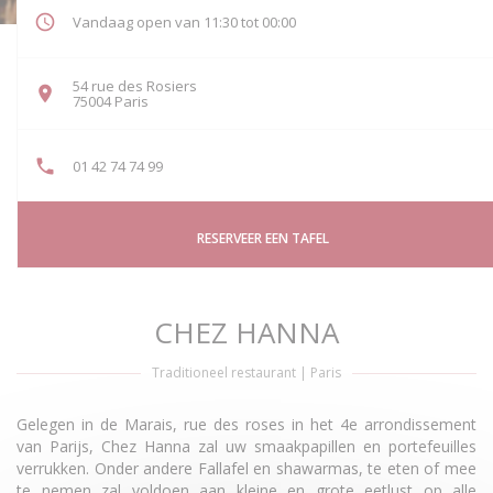
Vandaag open van 11:30 tot 00:00
54 rue des Rosiers
((opent in een nieuw venster))
75004 Paris
01 42 74 74 99
RESERVEER EEN TAFEL
CHEZ HANNA
Traditioneel restaurant
|
Paris
Gelegen in de Marais, rue des roses in het 4e arrondissement
van Parijs, Chez Hanna zal uw smaakpapillen en portefeuilles
verrukken. Onder andere Fallafel en shawarmas, te eten of mee
te nemen zal voldoen aan kleine en grote eetlust op alle