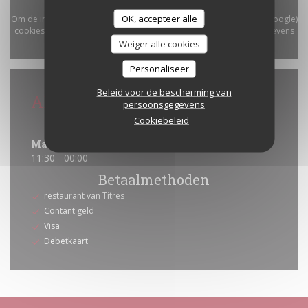
OK, accepteer alle
Om de interactieve Waze-kaart weer te geven, moet u Waze Map (Google)
cookies accepteren. Deze cookies kunnen navigatie- en locatiegegevens
Weiger alle cookies
verzamelen.
Toestaan
Personaliseer
Beleid voor de bescherming van
Algemene informatie
persoonsgegevens
Cookiebeleid
Openingstijden
Maa
-
Zon
11:30 - 00:00
Betaalmethoden
restaurant van Titres
Contant geld
Visa
Debetkaart