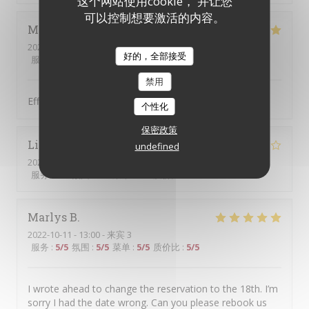
这个网站使用cookie， 并让您
可以控制想要激活的内容。
Marie-Francoise
G
2022-12-01
- 12:30 - 来宾 3
好的，全部接受
服务
:
5
/5
氛围
:
4
/5
菜单
:
4
/5
质价比
:
4
/5
禁用
Efficacité, professionnalisme et rapport qualité/prix
个性化
保密政策
Lisa
C
undefined
2022-11-04
- 21:15 - 来宾 6
服务
:
4
/5
氛围
:
3
/5
菜单
:
4
/5
质价比
:
2
/5
Marlys
B
2022-10-11
- 13:00 - 来宾 3
服务
:
5
/5
氛围
:
5
/5
菜单
:
5
/5
质价比
:
5
/5
I wrote ahead to change the reservation to the 18th. I’m
sorry I had the date wrong. Can you please rebook us