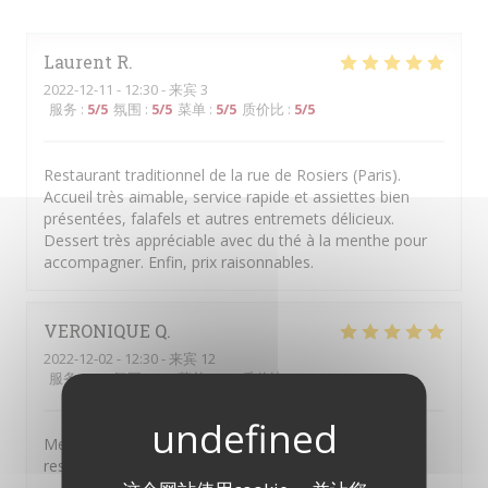
Laurent
R
2022-12-11
- 12:30 - 来宾 3
服务
:
5
/5
氛围
:
5
/5
菜单
:
5
/5
质价比
:
5
/5
Restaurant traditionnel de la rue de Rosiers (Paris).
Accueil très aimable, service rapide et assiettes bien
présentées, falafels et autres entremets délicieux.
Dessert très appréciable avec du thé à la menthe pour
accompagner. Enfin, prix raisonnables.
VERONIQUE
Q
2022-12-02
- 12:30 - 来宾 12
服务
:
5
/5
氛围
:
5
/5
菜单
:
5
/5
质价比
:
5
/5
Merci pour l’accueil, vos plats exquis et généreux et le
respect de l’horaire ! Tout le groupe était très content.