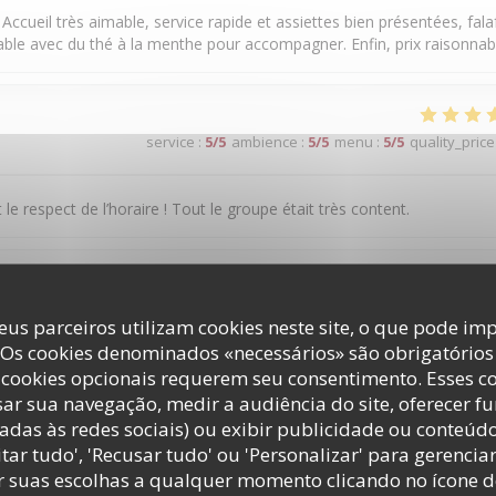
 Accueil très aimable, service rapide et assiettes bien présentées, fala
iable avec du thé à la menthe pour accompagner. Enfin, prix raisonnab
service
:
5
/5
ambience
:
5
/5
menu
:
5
/5
quality_price
 le respect de l’horaire ! Tout le groupe était très content.
service
:
5
/5
ambience
:
4
/5
menu
:
4
/5
quality_price
eus parceiros utilizam cookies neste site, o que pode imp
 Os cookies denominados «necessários» são obrigatórios 
cookies opcionais requerem seu consentimento. Esses c
ar sua navegação, medir a audiência do site, oferecer f
adas às redes sociais) ou exibir publicidade ou conteúd
tar tudo', 'Recusar tudo' ou 'Personalizar' para gerencia
service
:
4
/5
ambience
:
3
/5
menu
:
4
/5
quality_price
r suas escolhas a qualquer momento clicando no ícone d