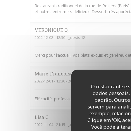
Restaurant traditionnel de la rue de Rosiers (Paris).
et autres entremets délicieux. Dessert très appréc
VERONIQUE
Q
2022-12-02
- 12:30 - guests 12
Merci pour l’accueil, vos plats exquis et généreux et
Marie-Francoise
G
2022-12-01
- 12:30 - guests 3
O restaurante e s
dados pessoais.
Efficacité, professionnalisme et rapport qualité/prix
padrão. Outros 
servem para analis
exemplo, relacion
Lisa
C
Clique em 'OK, acei
2022-11-04
- 21:15 - guests 6
Você pode altera