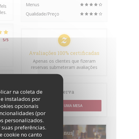
Menus
fels
les.
Qualidade/Preço
:
5
/5
Avaliações 100% certificadas
Apenas os clientes que fizeram
reservas submeteram avaliações
:
4
/5
licar na coleta de
Reserva
e instalados por
ookies opcionais
RESERVAR UMA MESA
uncionalidades (por
os personalizados.
r suas preferências.
:
2
/5
Menus
e cookie no canto