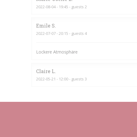
2022-08-04
- 19:45 - guests 2
Emile
S
2022-07-07
- 20:15 - guests 4
Lockere Atmosphäre
Claire
L
2022-05-21
- 12:00 - guests 3