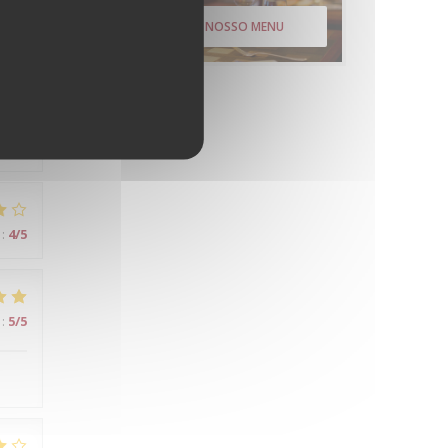
DESCUBRA O NOSSO MENU
:
5
/5
day
:
4
/5
:
5
/5