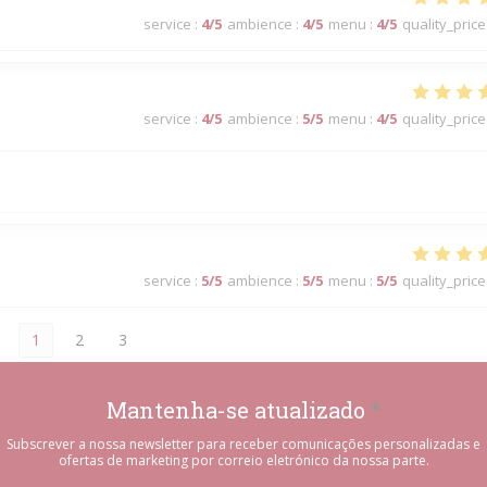
service
:
4
/5
ambience
:
4
/5
menu
:
4
/5
quality_price
service
:
4
/5
ambience
:
5
/5
menu
:
4
/5
quality_price
service
:
5
/5
ambience
:
5
/5
menu
:
5
/5
quality_price
1
2
3
Mantenha-se atualizado
*
Subscrever a nossa newsletter para receber comunicações personalizadas e
ofertas de marketing por correio eletrónico da nossa parte.