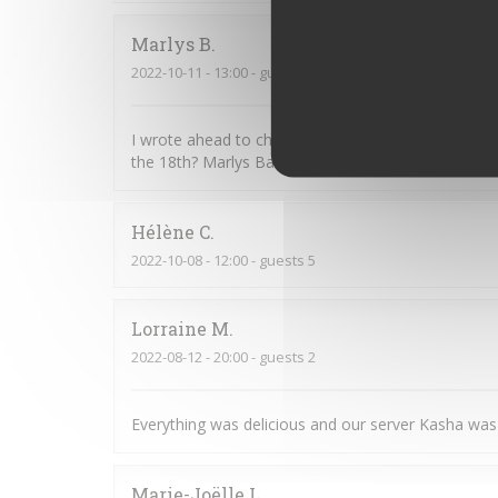
Marlys
B
2022-10-11
- 13:00 - guests 3
I wrote ahead to change the reservation to the 18t
the 18th? Marlys Badzin
Hélène
C
2022-10-08
- 12:00 - guests 5
Lorraine
M
2022-08-12
- 20:00 - guests 2
Everything was delicious and our server Kasha was
Marie-Joëlle
L