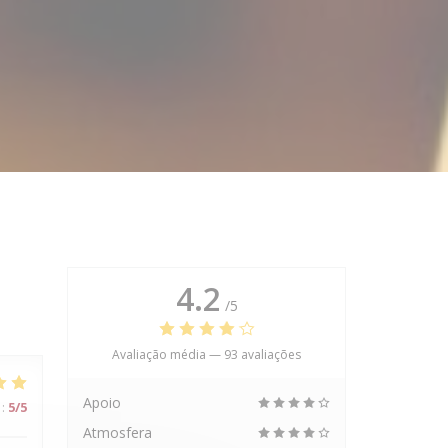
4.2
/5
Avaliação média —
93 avaliações
Apoio
:
5
/5
Atmosfera