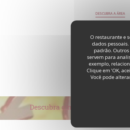
DESCUBRA A ÁREA
O restaurante e s
dados pessoais.
padrão. Outros 
servem para analis
exemplo, relacion
Clique em 'OK, acei
Você pode altera
Descubra o nosso menu