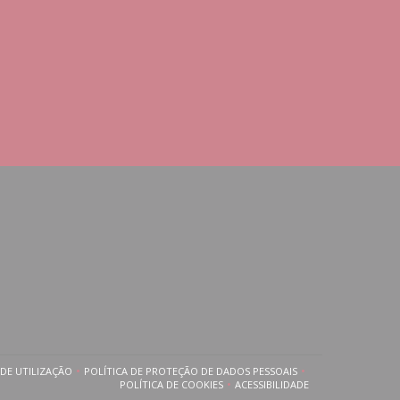
DE UTILIZAÇÃO
POLÍTICA DE PROTEÇÃO DE DADOS PESSOAIS
A JANELA))
((ABRE NUMA NOVA JANELA))
((ABRE NUMA NOVA JANELA))
POLÍTICA DE COOKIES
ACESSIBILIDADE
((ABRE NUMA NOVA JANELA))
((ABRE NUMA NOVA JANELA)