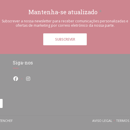
Mantenha-se atualizado
*
Subscrever a nossa newsletter para receber comunicações personalizadas e
ofertas de marketing por correio eletrónico da nossa parte.
SUBSCREVER
Siga-nos
Facebook ((abre numa nova janela))
Instagram ((abre numa nova janela))
((ABRE NUMA NOVA JANELA))
ZENCHEF
AVISO LEGAL
TERMOS 
((ABRE NUMA NOV