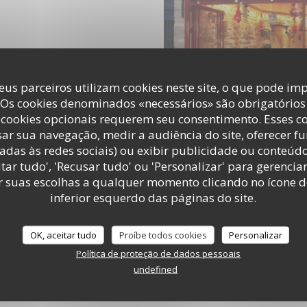
eus parceiros utilizam cookies neste site, o que pode imp
 Os cookies denominados «necessários» são obrigatórios 
cookies opcionais requerem seu consentimento. Esses c
ar sua navegação, medir a audiência do site, oferecer f
adas às redes sociais) ou exibir publicidade ou conteúd
tar tudo', 'Recusar tudo' ou 'Personalizar' para gerencia
r suas escolhas a qualquer momento clicando no ícone d
inferior esquerdo das páginas do site.
OK, aceitar tudo
Proíbe todos cookies
Personalizar
Política de proteção de dados pessoais
undefined