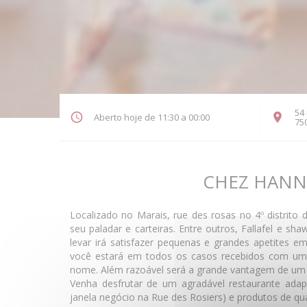
54
Aberto hoje de 11:30 a 00:00
75
CHEZ HANN
Localizado no Marais, rue des rosas no 4º distrito d
seu paladar e carteiras. Entre outros, Fallafel e s
levar irá satisfazer pequenas e grandes apetites 
você estará em todos os casos recebidos com um 
nome. Além razoável será a grande vantagem de u
Venha desfrutar de um agradável restaurante ada
janela negócio na Rue des Rosiers) e produtos de qu