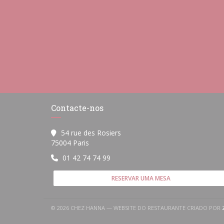
Contacte-nos
54 rue des Rosiers
((abre numa nova janela))
75004 Paris
01 42 74 74 99
RESERVAR UMA MESA
© 2026 CHEZ HANNA — WEBSITE DO RESTAURANTE CRIADO POR