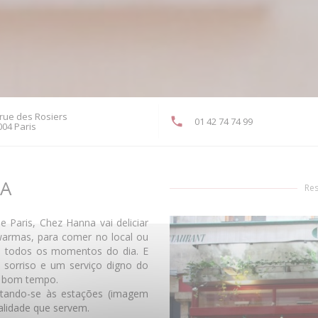
 rue des Rosiers
01 42 74 74 99
((abre numa nova janela))
004 Paris
A
Res
e Paris, Chez Hanna vai deliciar
hawarmas, para comer no local ou
em todos os momentos do dia. E
sorriso e um serviço digno do
m bom tempo.
ptando-se às estações (imagem
alidade que servem.