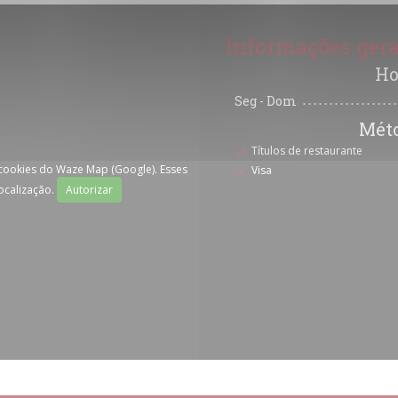
Informações gera
Ho
Seg
-
Dom
Mét
Títulos de restaurante
 cookies do Waze Map (Google). Esses
Visa
ocalização.
Autorizar