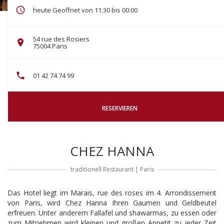
heute Geoffnet von 11:30 bis 00:00
54 rue des Rosiers
((öffnet ein neues Fenster))
75004 Paris
01 42 74 74 99
RESERVIEREN
CHEZ HANNA
traditionell Restaurant
|
Paris
Das Hotel liegt im Marais, rue des roses im 4. Arrondissement
von Paris, wird Chez Hanna Ihren Gaumen und Geldbeutel
erfreuen. Unter anderem Fallafel und shawarmas, zu essen oder
zum Mitnehmen wird kleinen und großen Appetit zu jeder Zeit