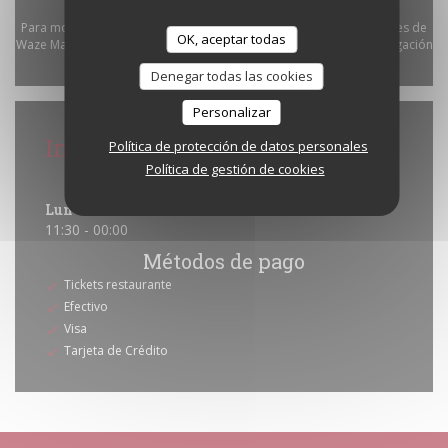
Para mostrar el mapa interactivo de Waze, debe aceptar las cookies de
OK, aceptar todas
Waze Map (Google). Estas cookies pueden recopilar datos de navegación
y ubicación.
Permitir
Denegar todas las cookies
Personalizar
Información general
Política de protección de datos personales
Política de gestión de cookies
Horario de apertura
Lun
-
Dom
11:30 - 00:00
Métodos de pago
Tickets restaurante
Efectivo
Visa
Tarjeta de Crédito