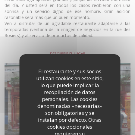
del día. Y usted será en todos los casos recibieron con una
sonrisa y un servicio digno de ese nombre. Gran adición
razonable será más que un buen momento.
Ven a disfrutar de un agradable restaurante adaptarse a las
temporadas (ventana de la imagen de negocios en la rue des
Rosiers) y al servicio de productos de calidad.
DESCUBRIR EL LUGAR
El restaurante y sus socios
utilizan cookies en este sitio,
lo que puede implicar la
recopilación de datos
personales. Las cookies
denominadas «necesarias»
son obligatorias y se
instalan por defecto. Otras
cookies opcionales
requieren su