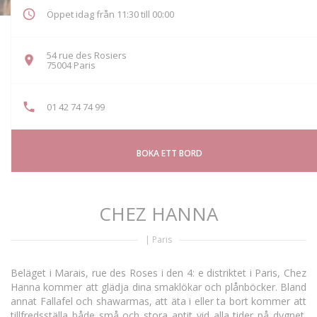
Öppet idag från 11:30 till 00:00
54 rue des Rosiers
((öppnas i ett nytt fönster))
75004 Paris
01 42 74 74 99
BOKA ETT BORD
CHEZ HANNA
|
Paris
Beläget i Marais, rue des Roses i den 4: e distriktet i Paris, Chez
Hanna kommer att glädja dina smaklökar och plånböcker. Bland
annat Fallafel och shawarmas, att äta i eller ta bort kommer att
tillfredsställa både små och stora aptit vid alla tider på dygnet.