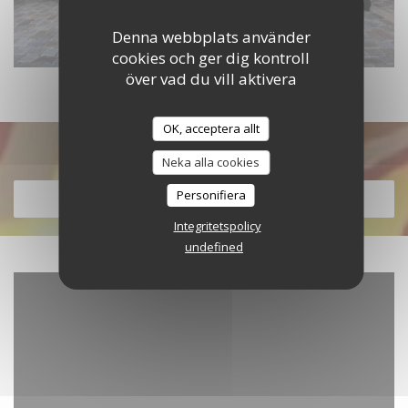
Denna webbplats använder
cookies och ger dig kontroll
över vad du vill aktivera
OK, acceptera allt
Upptäck vår meny
Neka alla cookies
Personifiera
UPPTÄCK VÅR MENY
Integritetspolicy
undefined