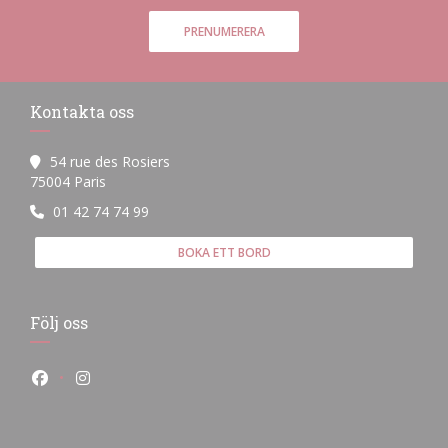
PRENUMERERA
Kontakta oss
54 rue des Rosiers
((öppnas i ett nytt fönster))
75004 Paris
01 42 74 74 99
BOKA ETT BORD
Följ oss
Facebook ((öppnas i ett nytt fönster))
Instagram ((öppnas i ett nytt fönster))